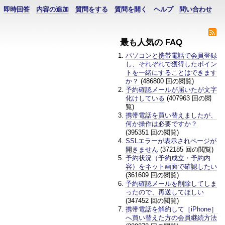
即時回答
内容の追加
質問をする
質問を開く
ヘルプ
問い合わせ
最も人気の FAQ
パソコンと携帯電話で会員登録
し、それぞれで獲得したポイン
トを一緒にすることはできます
か？
(486800 回の閲覧)
予約確認メールが届いたが文字
化けしている
(407963 回の閲
覧)
携帯電話を買い替えましたが、
何か操作は必要ですか？
(395351 回の閲覧)
SSLエラーが表示されページが
開きません
(372185 回の閲覧)
予約状況（予約成立・予約内
容）をネット画面で確認したい
(361609 回の閲覧)
予約確認メールを削除してしま
ったので、再送してほしい
(347452 回の閲覧)
携帯電話を解約して［iPhone］
へ買い替えた方の会員継続方法