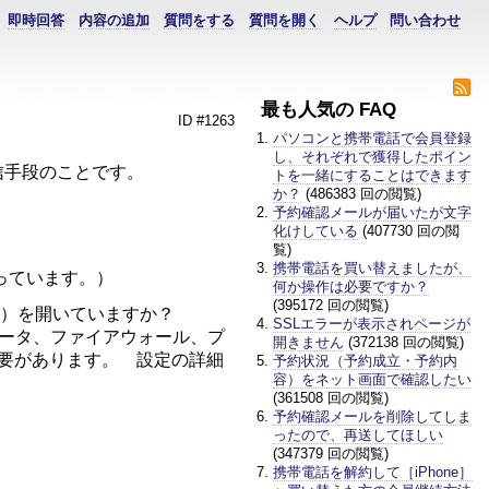
即時回答
内容の追加
質問をする
質問を開く
ヘルプ
問い合わせ
最も人気の FAQ
ID #1263
パソコンと携帯電話で会員登録
し、それぞれで獲得したポイン
る通信手段のことです。
トを一緒にすることはできます
か？
(486383 回の閲覧)
予約確認メールが届いたが文字
化けしている
(407730 回の閲
覧)
携帯電話を買い替えましたが、
っています。）
何か操作は必要ですか？
(395172 回の閲覧)
路）を開いていますか？
SSLエラーが表示されページが
ルータ、ファイアウォール、プ
開きません
(372138 回の閲覧)
必要があります。 設定の詳細
予約状況（予約成立・予約内
容）をネット画面で確認したい
(361508 回の閲覧)
予約確認メールを削除してしま
ったので、再送してほしい
(347379 回の閲覧)
携帯電話を解約して［iPhone］