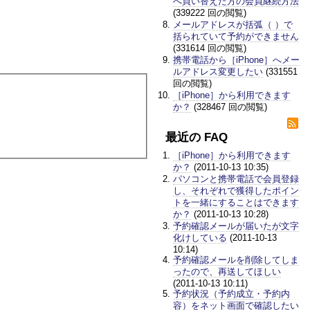
へ買い替えた方の会員継続方法
(339222 回の閲覧)
メールアドレスが括弧（ ）で
括られていて予約ができません
(331614 回の閲覧)
携帯電話から［iPhone］へメー
ルアドレス変更したい
(331551
回の閲覧)
［iPhone］から利用できます
か？
(328467 回の閲覧)
最近の FAQ
［iPhone］から利用できます
か？
(2011-10-13 10:35)
パソコンと携帯電話で会員登録
し、それぞれで獲得したポイン
トを一緒にすることはできます
か？
(2011-10-13 10:28)
予約確認メールが届いたが文字
化けしている
(2011-10-13
10:14)
予約確認メールを削除してしま
ったので、再送してほしい
(2011-10-13 10:11)
予約状況（予約成立・予約内
容）をネット画面で確認したい