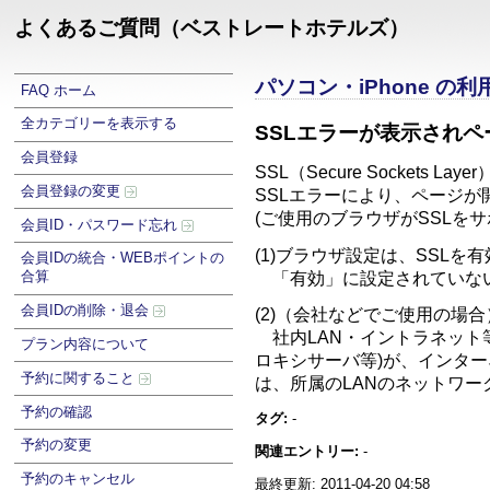
よくあるご質問（ベストレートホテルズ）
パソコン・iPhone の
FAQ ホーム
全カテゴリーを表示する
SSLエラーが表示され
会員登録
SSL（Secure Socke
会員登録の変更
SSLエラーにより、ページ
(ご使用のブラウザがSSLを
会員ID・パスワード忘れ
(1)ブラウザ設定は、SSLを
会員IDの統合・WEBポイントの
合算
「有効」に設定されていない
会員IDの削除・退会
(2)（会社などでご使用の場
社内LAN・イントラネット
プラン内容について
ロキシサーバ等)が、インタ
予約に関すること
は、所属のLANのネットワ
予約の確認
タグ:
-
予約の変更
関連エントリー:
-
予約のキャンセル
最終更新: 2011-04-20 04:58