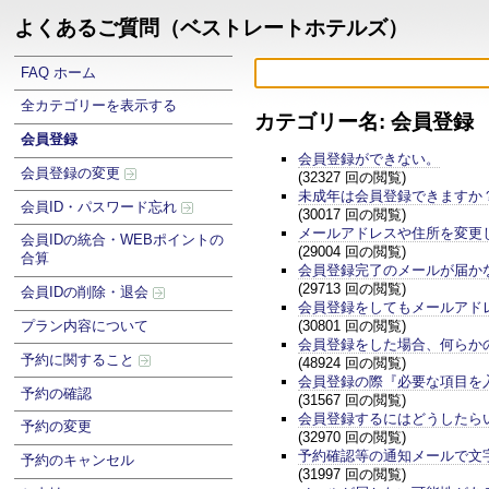
よくあるご質問（ベストレートホテルズ）
FAQ ホーム
全カテゴリーを表示する
カテゴリー名: 会員登録
会員登録
会員登録ができない。
会員登録の変更
(32327 回の閲覧)
未成年は会員登録できますか
会員ID・パスワード忘れ
(30017 回の閲覧)
メールアドレスや住所を変更
会員IDの統合・WEBポイントの
(29004 回の閲覧)
合算
会員登録完了のメールが届か
(29713 回の閲覧)
会員IDの削除・退会
会員登録をしてもメールアド
(30801 回の閲覧)
プラン内容について
会員登録をした場合、何らか
予約に関すること
(48924 回の閲覧)
会員登録の際『必要な項目を
予約の確認
(31567 回の閲覧)
会員登録するにはどうしたら
予約の変更
(32970 回の閲覧)
予約確認等の通知メールで文
予約のキャンセル
(31997 回の閲覧)