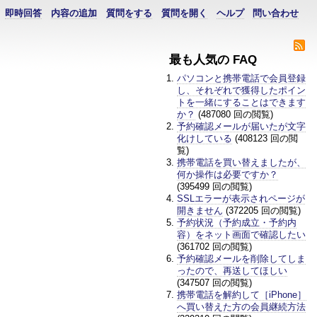
即時回答
内容の追加
質問をする
質問を開く
ヘルプ
問い合わせ
最も人気の FAQ
パソコンと携帯電話で会員登録
し、それぞれで獲得したポイン
トを一緒にすることはできます
か？
(487080 回の閲覧)
予約確認メールが届いたが文字
化けしている
(408123 回の閲
覧)
携帯電話を買い替えましたが、
何か操作は必要ですか？
(395499 回の閲覧)
SSLエラーが表示されページが
開きません
(372205 回の閲覧)
予約状況（予約成立・予約内
容）をネット画面で確認したい
(361702 回の閲覧)
予約確認メールを削除してしま
ったので、再送してほしい
(347507 回の閲覧)
携帯電話を解約して［iPhone］
へ買い替えた方の会員継続方法