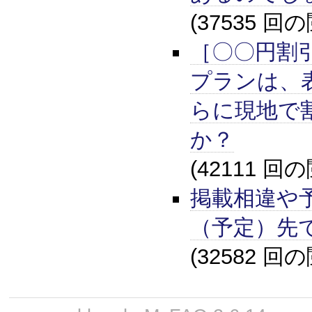
(37535 回
［〇〇円割
プランは、
らに現地で
か？
(42111 回
掲載相違や
（予定）先
(32582 回