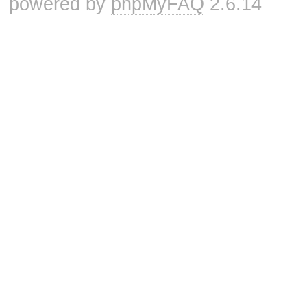
powered by
phpMyFAQ
2.6.14