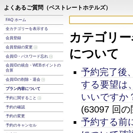
よくあるご質問（ベストレートホテルズ）
FAQ ホーム
全カテゴリーを表示する
カテゴリー
会員登録
会員登録の変更
について
会員ID・パスワード忘れ
会員IDの統合・WEBポイントの
予約完了後
合算
会員IDの削除・退会
する要望は
プラン内容について
いいですか
予約に関すること
(63097 回
予約の確認
予約の変更
予約する前
予約のキャンセル