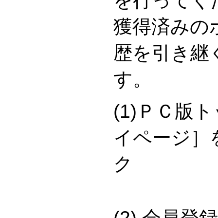
を行ってく
獲得済みの
歴を引き継
す。
(1)ＰＣ版
イページ］
(2) 会員登