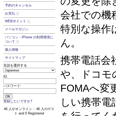
の変更を除
予約のキャンセル
会社での機
お支払
WEBポイント
特別な操作
メールマガジン
パソコン・iPhone の利用環境に
ん。
ついて
個人情報
携帯電話会
サイトマップ
言語を選択する
や、ドコモの
ID:
FOMAへ
パスワード:
しい携帯電
登録したいですか?
46 人がオンライン :: 46 人のゲス
ト and 0 Registered