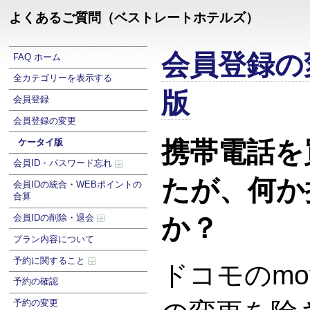
よくあるご質問（ベストレートホテルズ）
会員登録の
FAQ ホーム
全カテゴリーを表示する
版
会員登録
会員登録の変更
携帯電話を
ケータイ版
会員ID・パスワード忘れ
たが、何か
会員IDの統合・WEBポイントの
合算
会員IDの削除・退会
か？
プラン内容について
予約に関すること
ドコモのmo
予約の確認
予約の変更