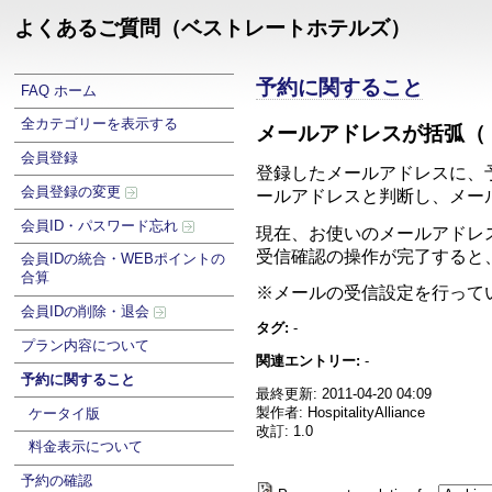
よくあるご質問（ベストレートホテルズ）
予約に関すること
FAQ ホーム
全カテゴリーを表示する
メールアドレスが括弧（
会員登録
登録したメールアドレスに、
会員登録の変更
ールアドレスと判断し、メー
会員ID・パスワード忘れ
現在、お使いのメールアドレ
受信確認の操作が完了すると
会員IDの統合・WEBポイントの
合算
※メールの受信設定を行って
会員IDの削除・退会
タグ:
-
プラン内容について
関連エントリー:
-
予約に関すること
最終更新: 2011-04-20 04:09
製作者: HospitalityAlliance
ケータイ版
改訂: 1.0
料金表示について
予約の確認