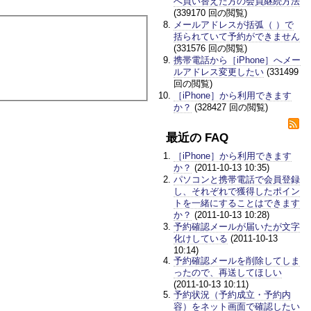
へ買い替えた方の会員継続方法
(339170 回の閲覧)
メールアドレスが括弧（ ）で
括られていて予約ができません
(331576 回の閲覧)
携帯電話から［iPhone］へメー
ルアドレス変更したい
(331499
回の閲覧)
［iPhone］から利用できます
か？
(328427 回の閲覧)
最近の FAQ
［iPhone］から利用できます
か？
(2011-10-13 10:35)
パソコンと携帯電話で会員登録
し、それぞれで獲得したポイン
トを一緒にすることはできます
か？
(2011-10-13 10:28)
予約確認メールが届いたが文字
化けしている
(2011-10-13
10:14)
予約確認メールを削除してしま
ったので、再送してほしい
(2011-10-13 10:11)
予約状況（予約成立・予約内
容）をネット画面で確認したい