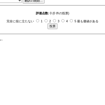
評価点数:
0 (0 件の投票)
完全に役に立たない
1
2
3
4
5 最も価値がある
ん。