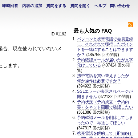
即時回答
内容の追加
質問をする
質問を開く
ヘルプ
問い合わせ
最も人気の FAQ
ID #1192
パソコンと携帯電話で会員登録
し、それぞれで獲得したポイン
場合、現在使われていないメ
トを一緒にすることはできます
か？
(485755 回の閲覧)
予約確認メールが届いたが文字
たします。
化けしている
(407424 回の閲
覧)
携帯電話を買い替えましたが、
何か操作は必要ですか？
(394922 回の閲覧)
SSLエラーが表示されページが
開きません
(372122 回の閲覧)
予約状況（予約成立・予約内
容）をネット画面で確認したい
(361386 回の閲覧)
予約確認メールを削除してしま
ったので、再送してほしい
(347317 回の閲覧)
携帯電話を解約して［iPhone］