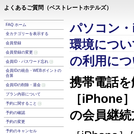
よくあるご質問（ベストレートホテルズ）
パソコン・i
FAQ ホーム
全カテゴリーを表示する
環境につい
会員登録
会員登録の変更
の利用につ
会員ID・パスワード忘れ
会員IDの統合・WEBポイントの
合算
携帯電話を
会員IDの削除・退会
プラン内容について
［iPhon
予約に関すること
の会員継続
予約の確認
予約の変更
予約のキャンセル