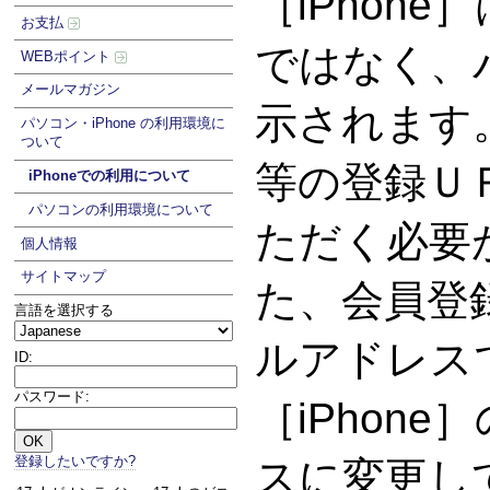
［iPhon
お支払
ではなく、
WEBポイント
メールマガジン
示されます
パソコン・iPhone の利用環境に
ついて
等の登録Ｕ
iPhoneでの利用について
パソコンの利用環境について
ただく必要
個人情報
サイトマップ
た、会員登
言語を選択する
ルアドレス
ID:
パスワード:
［iPhon
登録したいですか?
スに変更し