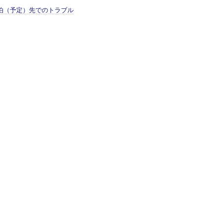
泊（予定）先でのトラブル