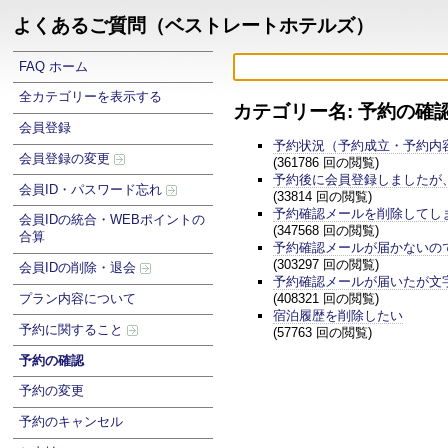
よくあるご質問（ベストレートホテルズ）
FAQ ホーム
全カテゴリーを表示する
カテゴリー名: 予約の確
会員登録
予約状況（予約成立・予約内
会員登録の変更
(361786 回の閲覧)
予約後に会員登録しましたが
会員ID・パスワード忘れ
(33814 回の閲覧)
予約確認メールを削除してし
会員IDの統合・WEBポイントの
(347568 回の閲覧)
合算
予約確認メールが届かないの
(303297 回の閲覧)
会員IDの削除・退会
予約確認メールが届いたが文
(408321 回の閲覧)
プラン内容について
宿泊履歴を削除したい
予約に関すること
(57763 回の閲覧)
予約の確認
予約の変更
予約のキャンセル