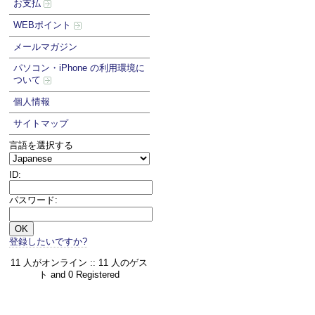
お支払
WEBポイント
メールマガジン
パソコン・iPhone の利用環境に
ついて
個人情報
サイトマップ
言語を選択する
ID:
パスワード:
登録したいですか?
11 人がオンライン :: 11 人のゲス
ト and 0 Registered