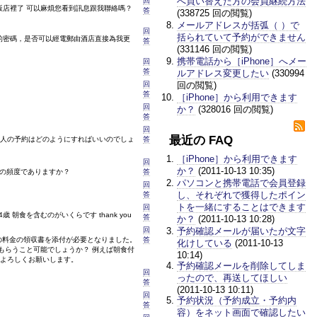
へ買い替えた方の会員継続方法
回
在飯店裡了 可以麻煩您看到訊息跟我聯絡嗎？
答
(338725 回の閲覧)
メールアドレスが括弧（ ）で
回
括られていて予約ができません
n的密碼，是否可以經電郵由酒店直接為我更
答
(331146 回の閲覧)
携帯電話から［iPhone］へメー
回
答
ルアドレス変更したい
(330994
回
回の閲覧)
答
［iPhone］から利用できます
回
か？
(328016 回の閲覧)
答
回
最近の FAQ
４人の予約はどのようにすればいいのでしょ
答
［iPhone］から利用できます
回
か？
(2011-10-13 10:35)
いの頻度でありますか？
答
パソコンと携帯電話で会員登録
回
し、それぞれで獲得したポイン
答
トを一緒にすることはできます
回
歳 朝食を含むのがいくらです thank you
答
か？
(2011-10-13 10:28)
予約確認メールが届いたが文字
回
の料金の領収書を添付が必要となりました。
答
化けしている
(2011-10-13
もらうこと可能でしょうか？ 例えば朝食付
10:14)
よろしくお願いします。
予約確認メールを削除してしま
回
ったので、再送してほしい
答
(2011-10-13 10:11)
回
予約状況（予約成立・予約内
答
容）をネット画面で確認したい