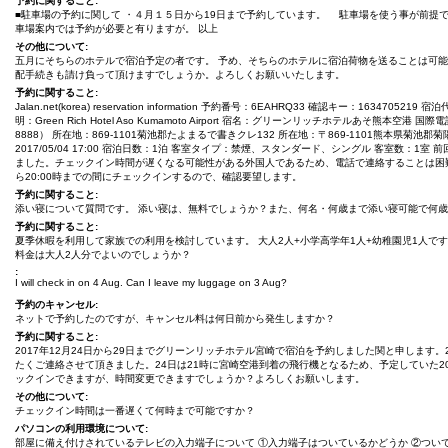
予約に関すること:
■駐車場の予約に関して ・４月１５日から19日まで予約しています。 駐車場を使う事が前提
車場案内では予約が必要と有りますが。 以上
その他について:
五月にそちらのホテルで宿泊予定の者です。 予め、そちらのホテルに宿泊荷物を送ることは可
配手続きも請け負って頂けますでしょうか。よろしくお願いいたします。
予約に関すること:
Jalan.net(korea) reservation information 予約番号：6EAHRQ33 確認キー：1634705
明：Green Rich Hotel Aso Kumamoto Airport 宿名：グリーンリッチホテルあそ熊本空港 国際電話：
8888） 所在地：869-1101菊池郡たよまるで書きクレ132 所在地：〒869-1101熊本県菊池郡
2017/05/04 17:00 宿泊日数：1泊 客室タイプ：禁煙、スタンダード、シングル 客室数：1室
ました。チェックイン時間が遅くなる可能性がある外国人であるため、電話で連絡することは困難だ
ら20:00時までの間にチェックインするので、確認要望します。
予約に関すること:
添い寝について質問です。 添い寝は、無料でしょうか？また、何名・何歳まで添い寝可能で何
予約に関すること:
夏季休暇を利用して家族での利用を検討しています。 大人2人+小学高学年1人+幼稚園児1人で
料金は大人2人分でよいのでしょうか？
:
I will check in on 4 Aug. Can I leave my luggage on 3 Aug?
予約のキャンセル:
ネットで予約したのですが、キャンセル料は何日前から発生しますか？
予約に関すること:
2017年12月24日から29日までグリーンリッチホテル宮崎で宿泊を予約しました関と申します
たくご連絡させて頂きました。24日は21時に宮崎空港到着の飛行機となるため、予定していた2
ックインできますが、時間変更できますでしょうか？よろしくお願いします。
その他について:
チェックイン時間は一番遅くて何時まで可能ですか？
パソコンの利用環境について:
部屋に備え付けされているテレビの入力端子について ①入力端子はついているかどうか ②つい