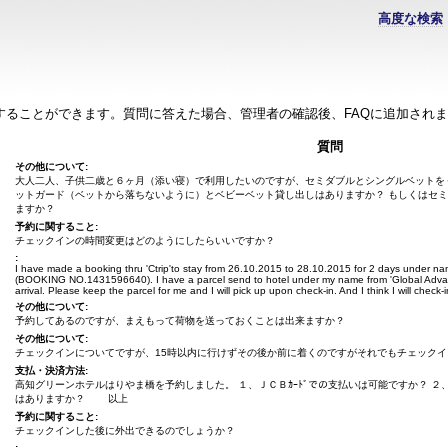
高度な検索
することができます。質問に答えた場合、管理者の確認後、FAQに追加され
質問
その他について:
大人二人、子供二歳と６ヶ月（添い寝）で利用したいのですが、セミダブルとシングルベットを
ットガード（ベットから落ちないように）とベビーベット貸し出しはありますか？ もしくはセ
ますか？
予約に関すること:
チェックインの時間変更はどのようにしたらいいですか？
:
I have made a booking thru 'Ctrip'to stay from 26.10.2015 to 28.10.2015 for 2 days und
(BOOKING NO.1431596640). I have a parcel send to hotel under my name from 'Global Adva
arrival. Please keep the parcel for me and I will pick up upon check-in. And I think I will chec
その他について:
予約してあるのですが、まえもって荷物を送っておくことは出来ますか？
その他について:
チェックインについてですが、15時以内に行けずその後か前に着くのですがそれでもチェックイ
支払・決済方法:
高知グリーンホテルはりやま橋を予約しました。 １、ＪＣＢｶｰﾄﾞでの支払いは可能ですか？ ２
はありますか？ 以上
予約に関すること:
チェックインした後に外出できるのでしょうか？
: