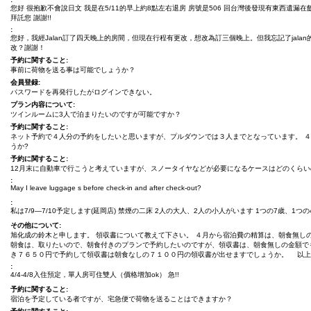
您好 很抱歉不會說日文 我是在5/11的早上約8點左右退房 房號是506 回台灣後發現有東西遺漏
拜託您 謝謝!!
:
您好，我經Jalan訂了四天晚上的房間，但現在行程有更改，想改為訂三個晚上。但我忘記了jala
改？謝謝！
予約に関すること:
事前に荷物を送る事は可能でしょうか？
会員登録:
パスワードを再発行したがログインできない。
プラン内容について:
ツインルームに3人で泊まりたいのですが可能ですか？
予約に関すること:
ネット予約で４人分の予約をしたいと思いますが、プルダウンでは３人までとなっています。 
うか?
予約に関すること:
12月末に自動車で行こうと考えていますが、スノータイヤなどが必要になるケースはどのくら
:
May I leave luggage s before check-in and after check-out?
:
私は7/9―7/10予定します(延岡店) 禁煙の二床 2人の大人、2人の小人がいます 1つの7歳、1つの4
その他について:
旭化成の鈴木と申します。 領収書について教えて下さい。 ４月から宿泊費の精算は、朝食無し
朝食は、取りたいので、朝食付きのプランで予約したいのですが、領収書は、朝食無しの金額で
き７６５０円で予約して領収書は朝食なしの７１００円の領収書が出せますでしょうか。 以上
:
4/4-4/8入住預定，單人房可住雙人（價格增加ok） 急!!
予約に関すること:
宿泊を予定している者ですが、宅急便で荷物を送ることはできますか？