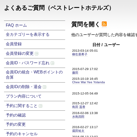
よくあるご質問（ベストレートホテルズ）
質問を開く
FAQ ホーム
全カテゴリーを表示する
他のユーザーが質問した内容を確認
会員登録
日付 / ユーザー
2013-03-14 05:01
会員登録の変更
柳生亜希子
会員ID・パスワード忘れ
2015-07-29 17:02
会員IDの統合・WEBポイントの
藤田
合算
2015-10-19 16:45
Chee Wai Yee Yolanda
会員IDの削除・退会
2015-12-05 04:49
プラン内容について
2015-12-27 12:42
予約に関すること
島田 遥香
2016-02-06 13:38
予約の確認
水島四郎
予約の変更
2016-02-27 13:17
蔵田祐太
予約のキャンセル
2016-05-13 12:02