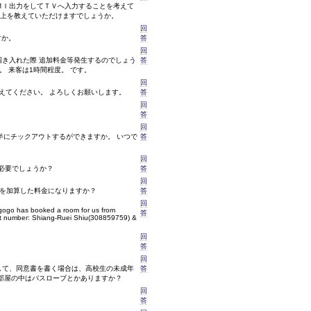
ＭＩ出力をしてＴＶへ入力することを考えて
以上を教えていただけますでしょうか。
回
すか。
答
回
招き入れた際 追加料金等発生するのでしょう
答
り。 来客は1時間程度。 です。
回
教えてください。 よろしくお願いします。
答
回
答
回
時半にチックアウトするができますか。 いつで
答
回
必要でしょうか？
答
回
費を加算した料金になりますか？
答
回
 Ggogo has booked a room for us from
答
rt number: Shiang-Ruei Shiu(308859759) &
回
答
回
して、同意書を書く場合は、高校生の未成年
答
部屋の中はバスローブとかありますか？
回
答