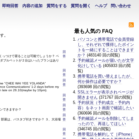
即時回答
内容の追加
質問をする
質問を開く
ヘルプ
問い合わせ
最も人気の FAQ
ます。
パソコンと携帯電話で会員登録
し、それぞれで獲得したポイン
トを一緒にすることはできます
回
か？
(483140 回の閲覧)
くっつけて寝ることは可能でしょうか？ ベ
答
予約確認メールが届いたが文字
ミダブルベットが２台はいったプランはあり
化けしている
(405933 回の閲
回
覧)
答
携帯電話を買い替えましたが、
回
何か操作は必要ですか？
er name "CHEE WAI YEE YOLANDA"
答
(393698 回の閲覧)
nce Communications' 1-2 days before my
k-in late on 26.10(maybe by 10pm).
SSLエラーが表示されページが
回
開きません
(371767 回の閲覧)
答
予約状況（予約成立・予約内
回
容）をネット画面で確認したい
ンできますか？
答
(360696 回の閲覧)
回
予約確認メールを削除してしま
、部屋は、バスタブ付きですか？ ３、大浴場
答
ったので、再送してほしい
(346745 回の閲覧)
回
答
携帯電話を解約して［iPhone］