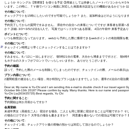
しょうか ※シングル【禁煙室】を借りる予定 ③用途としては持参したノートパソコンからＨＤ
います。この時に、ＴＶ側でパソコン画面に対応した画面表示設定などの機能があるかどうか 
その他について:
チェックアウトを15時にしたいのですが可能でしょうか？ また、追加料金はどのようになりま
その他について:
予約完了してからの質問ですみません。 滞在中の自分への来客についてですが 来客者を部屋へ
か？ 詳細- 3/3〜3/5の2泊を1人で。 写真ではベッドが3つある部屋。 4日の午前中 来客予定あ
ポイントについて:
いつも御世話になっております。 webから予約した際に獲得できるwebポイントの有効期限を
その他について:
.jp
チェックイン時間より早くにチェックインすることはできますか？
その他について:
すみません、8／12に一泊しますけど、 朝5時21分の電車、大分から博多までですけど、 朝4
もホテルのスタッフがフロントでいっらしゃいますか。 ありがとうございます。
予約の確認:
誤って、予約した際のメールを削除してしまったのですが、チェックインの際、メールの表示は
プラン内容について:
2週間程度の連泊をしたい場合，何か特別なプランはありますでしょうか。通常の1泊分の宿泊
:
Dear sir, My name is Yu-Chi and I am sending this e-mail to double check if our travel agent
October 9th-13th 2018? Please confirm by reply. Many thanks. Here is our name and passpo
Yu-Chi Liu(303435735) Best regards, Yu Chi
予約に関すること:
予約開始は何か月前からですか？
会員登録:
未成年男女（高校生二人） 宿泊する場合、二人とも同じ部屋に宿泊することは可能ですか？ そ
の場合だけですか？ 大学生の場合も書きますか？ 同意書を書かないでの宿泊は可能ですか？ 
その他について:
チェックイン前、チェックアウト後の荷物の預かりは対応して頂けるのでしょうか？