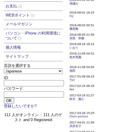
張議心
お支払
2016-08-01 18:10
WEBポイント
Ivy
メールマガジン
2016-08-03 00:51
勝部舞
パソコン・iPhone の利用環境に
2016-08-05 01:56
ついて
安部 和徹
2016-09-18 18:14
個人情報
いおり
2016-11-06 04:51
サイトマップ
柏木照義
言語を選択する
2016-11-08 04:50
福田
2017-01-09 09:23
ID:
Yun
2017-02-15 06:19
パスワード:
liao
2017-03-16 01:27
鈴木 義仁
登録したいですか?
2017-03-29 15:25
111 人がオンライン :: 111 人のゲ
Chen pochun
スト and 0 Registered
2017-04-01 11:06
武井良子
2017-04-09 04:41