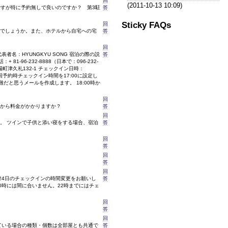
回
(2011-10-13 10:09)
ですが特に予約無しで良いのですか？ 第3駐
答
Sticky FAQs
回
能でしょうか。また、ホテルから自宅への宅
答
回
219 宿泊代表者名：HYUNGKYU SONG 宿泊の際の説
答
+ 81-96-232-8888（日本で：096-232-
菊陽町津久礼132-1 チェックイン日時：
 前回予約時チェックイン時間を17:00に設定し
と思うメールを作成します。 18:00時か
回
歳から料金がかかりますか？
答
回
す。 ツインで子供と添い寝をする場合、宿泊
答
回
答
回
答
回
。24日のチェックインの時間変更をお願いし
答
0時には間に合いません。22時までにはチェ
回
答
回
ている場合の種類・個数は全部屋とも共通で
答