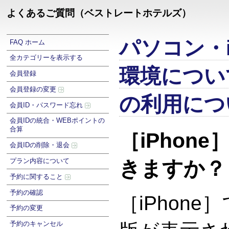
よくあるご質問（ベストレートホテルズ）
パソコン・i
FAQ ホーム
全カテゴリーを表示する
環境につい
会員登録
会員登録の変更
の利用につ
会員ID・パスワード忘れ
会員IDの統合・WEBポイントの
合算
［iPhon
会員IDの削除・退会
プラン内容について
きますか？
予約に関すること
予約の確認
［iPhon
予約の変更
予約のキャンセル