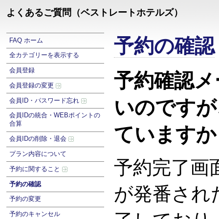
よくあるご質問（ベストレートホテルズ）
予約の確認
FAQ ホーム
全カテゴリーを表示する
会員登録
予約確認メ
会員登録の変更
いのですが
会員ID・パスワード忘れ
会員IDの統合・WEBポイントの
合算
ていますか
会員IDの削除・退会
プラン内容について
予約完了画
予約に関すること
予約の確認
が発番され
予約の変更
予約のキャンセル