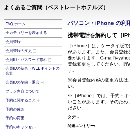
よくあるご質問（ベストレートホテルズ）
パソコン・iPhone の
FAQ ホーム
全カテゴリーを表示する
携帯電話を解約して［iP
会員登録
［iPhone］は、ケータイ
会員登録の変更
があります。また、会員登録を
要があります。G-mailや
会員ID・パスワード忘れ
登録変更をしてください。貯
会員IDの統合・WEBポイントの
合算
※会員登録内容の変更方法は
会員IDの削除・退会
プラン内容について
※［iPhone］では、予約
予約に関すること
いことがあります。そのため
ださい。
予約の確認
タグ:
-
予約の変更
関連エントリー:
-
予約のキャンセル