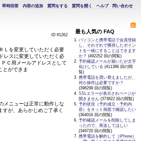
即時回答
内容の追加
質問をする
質問を開く
ヘルプ
問い合わせ
最も人気の FAQ
ID #1262
パソコンと携帯電話で会員登録
し、それぞれで獲得したポイン
ＵＲＬを変更していただく必要
トを一緒にすることはできます
アドレスに変更していただく必
か？
(492252 回の閲覧)
予約確認メールが届いたが文字
で、ＰＣ用メールアドレスとして
化けしている
(411386 回の閲
ことができま
覧)
。
携帯電話を買い替えましたが、
何か操作は必要ですか？
(398299 回の閲覧)
。
SSLエラーが表示されページが
開きません
(373822 回の閲覧)
部のメニューは正常に動作しな
予約状況（予約成立・予約内
容）をネット画面で確認したい
ますが、あらかじめご了承く
(364016 回の閲覧)
予約確認メールを削除してしま
ったので、再送してほしい
(349720 回の閲覧)
携帯電話を解約して［iPhone］