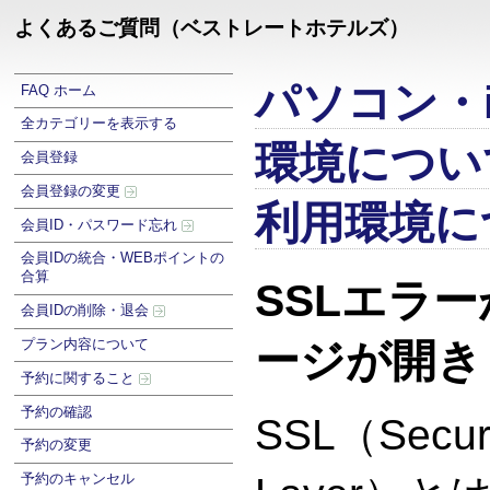
よくあるご質問（ベストレートホテルズ）
パソコン・i
FAQ ホーム
全カテゴリーを表示する
環境につい
会員登録
会員登録の変更
利用環境に
会員ID・パスワード忘れ
会員IDの統合・WEBポイントの
合算
SSLエラ
会員IDの削除・退会
プラン内容について
ージが開き
予約に関すること
予約の確認
SSL（Secur
予約の変更
予約のキャンセル