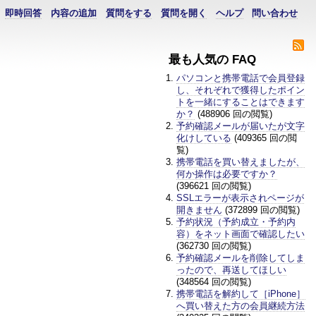
即時回答
内容の追加
質問をする
質問を開く
ヘルプ
問い合わせ
最も人気の FAQ
パソコンと携帯電話で会員登録
し、それぞれで獲得したポイン
トを一緒にすることはできます
か？
(488906 回の閲覧)
予約確認メールが届いたが文字
化けしている
(409365 回の閲
覧)
携帯電話を買い替えましたが、
何か操作は必要ですか？
(396621 回の閲覧)
SSLエラーが表示されページが
開きません
(372899 回の閲覧)
予約状況（予約成立・予約内
容）をネット画面で確認したい
(362730 回の閲覧)
予約確認メールを削除してしま
ったので、再送してほしい
(348564 回の閲覧)
携帯電話を解約して［iPhone］
へ買い替えた方の会員継続方法