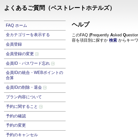
よくあるご質問（ベストレートホテルズ）
ヘルプ
FAQ ホーム
全カテゴリーを表示する
このFAQ (
F
requently
A
sked
Q
uest
容を項目別に探すか
検索
からキーワ
会員登録
会員登録の変更
会員ID・パスワード忘れ
会員IDの統合・WEBポイントの
合算
会員IDの削除・退会
プラン内容について
予約に関すること
予約の確認
予約の変更
予約のキャンセル