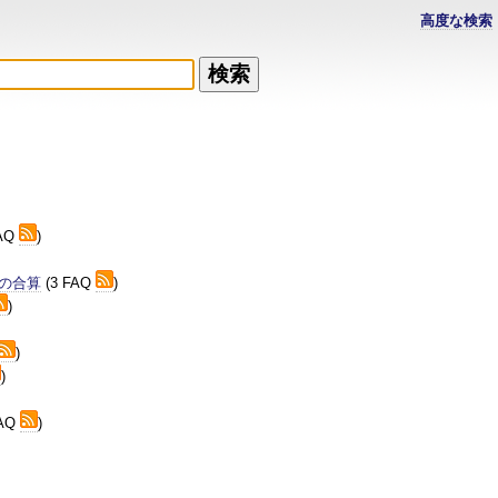
高度な検索
FAQ
)
トの合算
(3 FAQ
)
)
)
)
FAQ
)