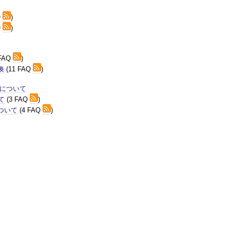
Q
)
Q
)
 FAQ
)
換
(11 FAQ
)
境について
て
(3 FAQ
)
ついて
(4 FAQ
)