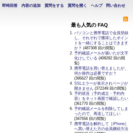
即時回答
内容の追加
質問をする
質問を開く
ヘルプ
問い合わせ
最も人気の FAQ
パソコンと携帯電話で会員登録
し、それぞれで獲得したポイン
トを一緒にすることはできます
か？
(487308 回の閲覧)
予約確認メールが届いたが文字
化けしている
(408292 回の閲
覧)
携帯電話を買い替えましたが、
何か操作は必要ですか？
(395627 回の閲覧)
SSLエラーが表示されページが
開きません
(372249 回の閲覧)
予約状況（予約成立・予約内
容）をネット画面で確認したい
(361770 回の閲覧)
予約確認メールを削除してしま
ったので、再送してほしい
(347556 回の閲覧)
携帯電話を解約して［iPhone］
へ買い替えた方の会員継続方法