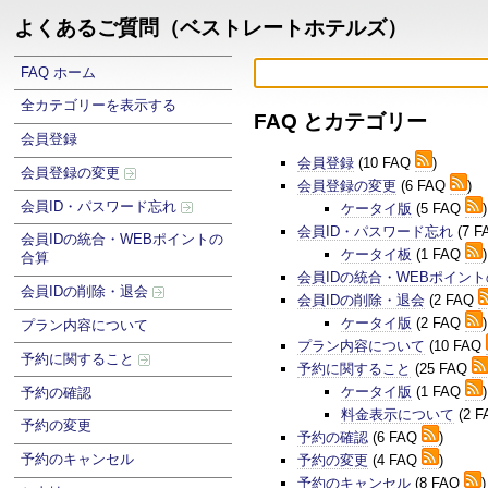
よくあるご質問（ベストレートホテルズ）
FAQ ホーム
全カテゴリーを表示する
FAQ とカテゴリー
会員登録
会員登録
(10 FAQ
)
会員登録の変更
会員登録の変更
(6 FAQ
)
会員ID・パスワード忘れ
ケータイ版
(5 FAQ
)
会員ID・パスワード忘れ
(7 
会員IDの統合・WEBポイントの
ケータイ板
(1 FAQ
)
合算
会員IDの統合・WEBポイン
会員IDの削除・退会
会員IDの削除・退会
(2 FAQ
ケータイ版
(2 FAQ
)
プラン内容について
プラン内容について
(10 FAQ
予約に関すること
予約に関すること
(25 FAQ
ケータイ版
(1 FAQ
)
予約の確認
料金表示について
(2 
予約の変更
予約の確認
(6 FAQ
)
予約のキャンセル
予約の変更
(4 FAQ
)
予約のキャンセル
(8 FAQ
)