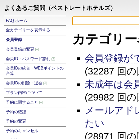
よくあるご質問（ベストレートホテルズ）
FAQ ホーム
全カテゴリーを表示する
カテゴリー
会員登録
会員登録の変更
会員登録が
会員ID・パスワード忘れ
(32287 回
会員IDの統合・WEBポイントの
合算
未成年は会
会員IDの削除・退会
プラン内容について
(29982 回
予約に関すること
メールアド
予約の確認
たい
予約の変更
予約のキャンセル
(28971 回