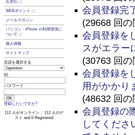
お支払
会員登録完
WEBポイント
(29668 回
メールマガジン
パソコン・iPhone の利用環境に
会員登録を
ついて
個人情報
スがエラー
サイトマップ
(30763 回
言語を選択する
会員登録を
ID:
用がかかり
パスワード:
(48632 回
登録したいですか?
会員登録の
112 人がオンライン :: 112 人のゲ
スト and 0 Registered
してくださ