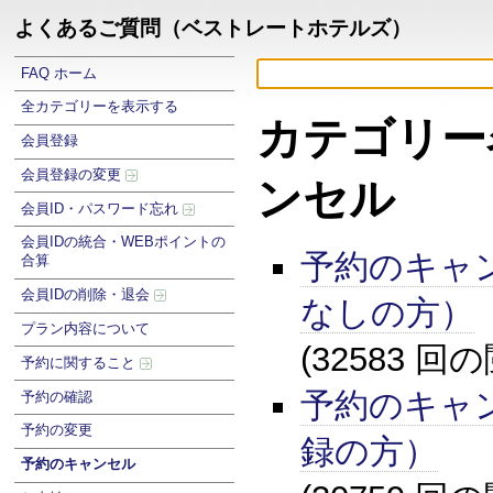
よくあるご質問（ベストレートホテルズ）
FAQ ホーム
全カテゴリーを表示する
カテゴリー
会員登録
会員登録の変更
ンセル
会員ID・パスワード忘れ
会員IDの統合・WEBポイントの
予約のキャ
合算
会員IDの削除・退会
なしの方）
プラン内容について
(32583 回
予約に関すること
予約のキャ
予約の確認
予約の変更
録の方）
予約のキャンセル