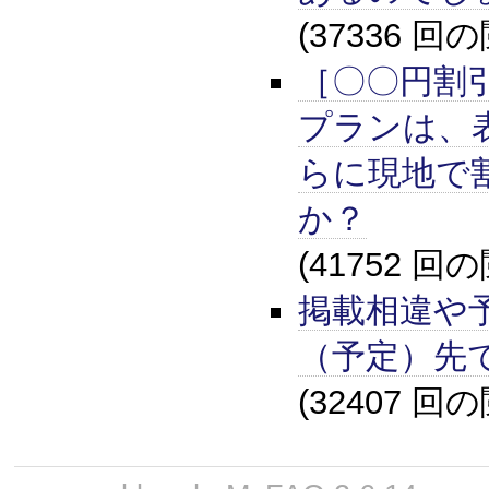
(37336 回
［〇〇円割
プランは、
らに現地で
か？
(41752 回
掲載相違や
（予定）先
(32407 回