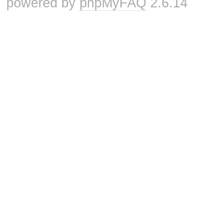
powered by
phpMyFAQ
2.6.14