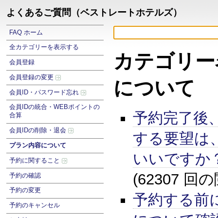
よくあるご質問（ベストレートホテルズ）
FAQ ホーム
全カテゴリーを表示する
カテゴリー
会員登録
会員登録の変更
について
会員ID・パスワード忘れ
会員IDの統合・WEBポイントの
予約完了後
合算
会員IDの削除・退会
する要望は
プラン内容について
いいですか
予約に関すること
(62307 回
予約の確認
予約の変更
予約する前
予約のキャンセル