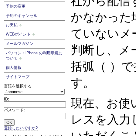
社から配信
予約の変更
かなかった
予約のキャンセル
お支払
ていないメ
WEBポイント
メールマガジン
判断し、メ
パソコン・iPhone の利用環境に
ついて
括弧（ ）
個人情報
サイトマップ
す。
言語を選択する
現在、お使
ID:
パスワード:
レスを入力
登録したいですか?
いただくこ