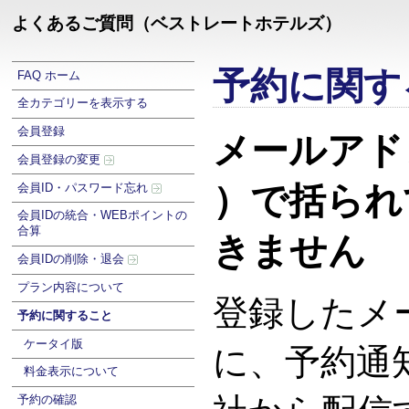
よくあるご質問（ベストレートホテルズ）
予約に関す
FAQ ホーム
全カテゴリーを表示する
会員登録
メールアド
会員登録の変更
）で括られ
会員ID・パスワード忘れ
会員IDの統合・WEBポイントの
合算
きません
会員IDの削除・退会
プラン内容について
登録したメ
予約に関すること
ケータイ版
に、予約通
料金表示について
予約の確認