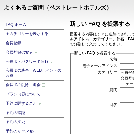
よくあるご質問（ベストレートホテルズ）
新しい FAQ を提案する
FAQ ホーム
全カテゴリーを表示する
提案する内容はすぐに追加はされま
ルアドレス
、
カテゴリー
、
件名
、
FA
会員登録
で分割して入力してください。
会員登録の変更
新しい FAQ を提案する
名前:
会員ID・パスワード忘れ
電子メールアドレス:
会員IDの統合・WEBポイントの
カテゴリー:
合算
会員IDの削除・退会
質問:
プラン内容について
予約に関すること
回答:
予約の確認
予約の変更
予約のキャンセル