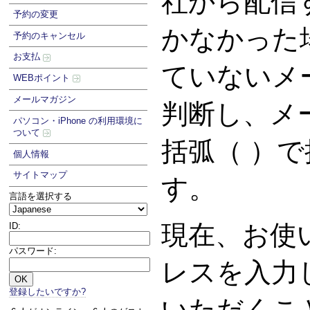
社から配信
予約の変更
かなかった
予約のキャンセル
お支払
ていないメ
WEBポイント
メールマガジン
判断し、メ
パソコン・iPhone の利用環境に
ついて
括弧（ ）
個人情報
サイトマップ
す。
言語を選択する
現在、お使
ID:
パスワード:
レスを入力
登録したいですか?
いただくこ