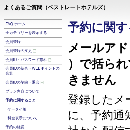
よくあるご質問（ベストレートホテルズ）
予約に関す
FAQ ホーム
全カテゴリーを表示する
会員登録
メールアド
会員登録の変更
）で括られ
会員ID・パスワード忘れ
会員IDの統合・WEBポイントの
合算
きません
会員IDの削除・退会
プラン内容について
登録したメ
予約に関すること
ケータイ版
に、予約通
料金表示について
予約の確認