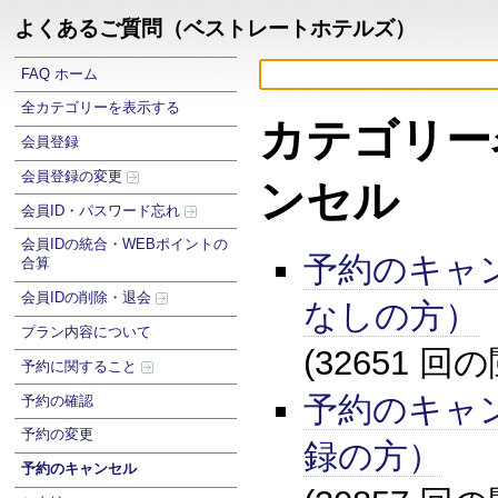
よくあるご質問（ベストレートホテルズ）
FAQ ホーム
全カテゴリーを表示する
カテゴリー
会員登録
会員登録の変更
ンセル
会員ID・パスワード忘れ
会員IDの統合・WEBポイントの
予約のキャ
合算
会員IDの削除・退会
なしの方）
プラン内容について
(32651 回
予約に関すること
予約のキャ
予約の確認
予約の変更
録の方）
予約のキャンセル