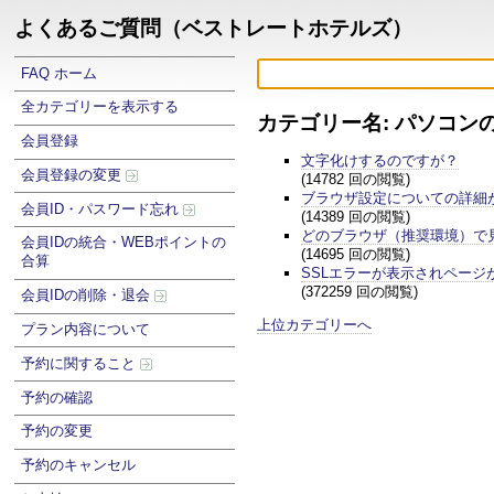
よくあるご質問（ベストレートホテルズ）
FAQ ホーム
全カテゴリーを表示する
カテゴリー名: パソコン
会員登録
文字化けするのですが？
会員登録の変更
(14782 回の閲覧)
ブラウザ設定についての詳細
会員ID・パスワード忘れ
(14389 回の閲覧)
どのブラウザ（推奨環境）で
会員IDの統合・WEBポイントの
(14695 回の閲覧)
合算
SSLエラーが表示されページ
(372259 回の閲覧)
会員IDの削除・退会
上位カテゴリーへ
プラン内容について
予約に関すること
予約の確認
予約の変更
予約のキャンセル