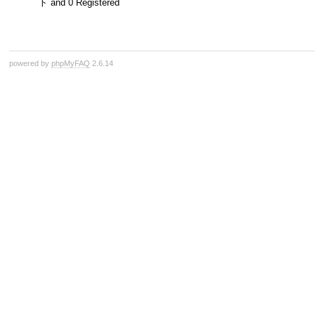
ト and 0 Registered
powered by
phpMyFAQ
2.6.14