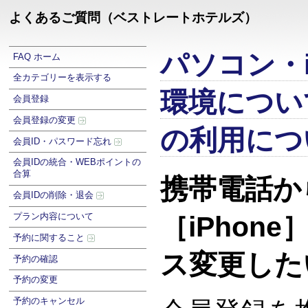
よくあるご質問（ベストレートホテルズ）
パソコン・i
FAQ ホーム
全カテゴリーを表示する
環境につい
会員登録
会員登録の変更
の利用につ
会員ID・パスワード忘れ
会員IDの統合・WEBポイントの
合算
携帯電話か
会員IDの削除・退会
プラン内容について
［iPhon
予約に関すること
ス変更した
予約の確認
予約の変更
予約のキャンセル