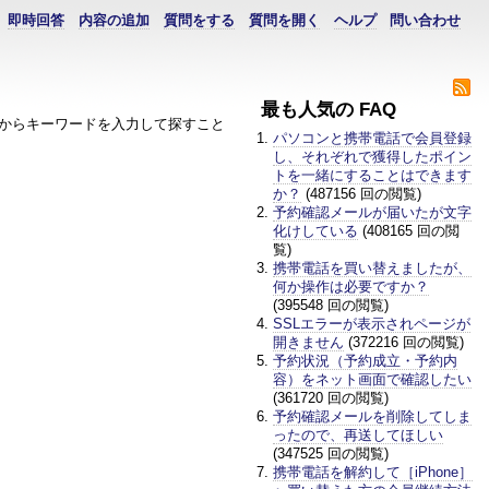
即時回答
内容の追加
質問をする
質問を開く
ヘルプ
問い合わせ
最も人気の FAQ
からキーワードを入力して探すこと
パソコンと携帯電話で会員登録
し、それぞれで獲得したポイン
トを一緒にすることはできます
か？
(487156 回の閲覧)
予約確認メールが届いたが文字
化けしている
(408165 回の閲
覧)
携帯電話を買い替えましたが、
何か操作は必要ですか？
(395548 回の閲覧)
SSLエラーが表示されページが
開きません
(372216 回の閲覧)
予約状況（予約成立・予約内
容）をネット画面で確認したい
(361720 回の閲覧)
予約確認メールを削除してしま
ったので、再送してほしい
(347525 回の閲覧)
携帯電話を解約して［iPhone］