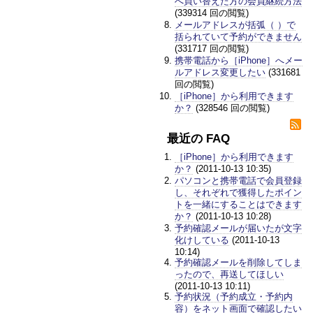
へ買い替えた方の会員継続方法
(339314 回の閲覧)
メールアドレスが括弧（ ）で
括られていて予約ができません
(331717 回の閲覧)
携帯電話から［iPhone］へメー
ルアドレス変更したい
(331681
回の閲覧)
［iPhone］から利用できます
か？
(328546 回の閲覧)
最近の FAQ
［iPhone］から利用できます
か？
(2011-10-13 10:35)
パソコンと携帯電話で会員登録
し、それぞれで獲得したポイン
トを一緒にすることはできます
か？
(2011-10-13 10:28)
予約確認メールが届いたが文字
化けしている
(2011-10-13
10:14)
予約確認メールを削除してしま
ったので、再送してほしい
(2011-10-13 10:11)
予約状況（予約成立・予約内
容）をネット画面で確認したい