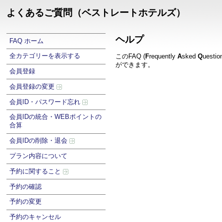
よくあるご質問（ベストレートホテルズ）
ヘルプ
FAQ ホーム
全カテゴリーを表示する
このFAQ (
F
requently
A
sked
Q
uest
ができます。
会員登録
会員登録の変更
会員ID・パスワード忘れ
会員IDの統合・WEBポイントの
合算
会員IDの削除・退会
プラン内容について
予約に関すること
予約の確認
予約の変更
予約のキャンセル