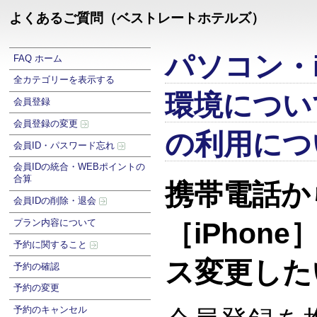
よくあるご質問（ベストレートホテルズ）
パソコン・i
FAQ ホーム
全カテゴリーを表示する
環境につい
会員登録
会員登録の変更
の利用につ
会員ID・パスワード忘れ
会員IDの統合・WEBポイントの
合算
携帯電話か
会員IDの削除・退会
プラン内容について
［iPhon
予約に関すること
ス変更した
予約の確認
予約の変更
予約のキャンセル