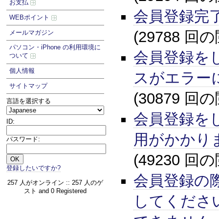
お支払
会員登録完
WEBポイント
(29788 回
メールマガジン
パソコン・iPhone の利用環境に
会員登録を
ついて
個人情報
スがエラー
サイトマップ
(30879 回
言語を選択する
会員登録を
ID:
用がかかり
パスワード:
(49230 回
登録したいですか?
会員登録の
257 人がオンライン :: 257 人のゲ
スト and 0 Registered
してくださ