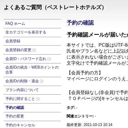
よくあるご質問（ベストレートホテルズ）
予約の確認
FAQ ホーム
全カテゴリーを表示する
予約確認メールが届いた
会員登録
本サイトでは、PC版はUTF-8
会員登録の変更
氏名やプラン名などに上記以
に表示されない場合がござい
会員ID・パスワード忘れ
文字化けで予約確認メールが
会員IDの統合・WEBポイントの
合算
【会員予約の方】
マイページにログインのうえ、
会員IDの削除・退会
プラン内容について
【会員登録なし(非会員)で予
ＴＯＰページの[キャンセル
予約に関すること
予約の確認
タグ:
-
関連エントリー:
-
予約の変更
最終更新: 2011-10-13 10:14
予約のキャンセル