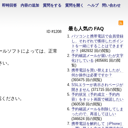
即時回答
内容の追加
質問をする
質問を開く
ヘルプ
問い合わせ
最も人気の FAQ
ID #1208
パソコンと携帯電話で会員登録
し、それぞれで獲得したポイン
トを一緒にすることはできます
ールソフトによっては、正常
か？
(482932 回の閲覧)
予約確認メールが届いたが文字
化けしている
(405691 回の閲
さい。
覧)
携帯電話を買い替えましたが、
何か操作は必要ですか？
(393475 回の閲覧)
SSLエラーが表示されページが
開きません
(371715 回の閲覧)
予約状況（予約成立・予約内
認ください。
容）をネット画面で確認したい
(360538 回の閲覧)
予約確認メールを削除してしま
ったので、再送してほしい
(346624 回の閲覧)
携帯電話を解約して［iPhone］