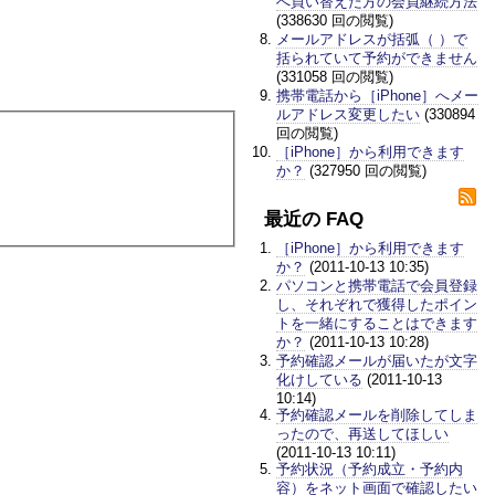
へ買い替えた方の会員継続方法
(338630 回の閲覧)
メールアドレスが括弧（ ）で
括られていて予約ができません
(331058 回の閲覧)
携帯電話から［iPhone］へメー
ルアドレス変更したい
(330894
回の閲覧)
［iPhone］から利用できます
か？
(327950 回の閲覧)
最近の FAQ
［iPhone］から利用できます
か？
(2011-10-13 10:35)
パソコンと携帯電話で会員登録
し、それぞれで獲得したポイン
トを一緒にすることはできます
か？
(2011-10-13 10:28)
予約確認メールが届いたが文字
化けしている
(2011-10-13
10:14)
予約確認メールを削除してしま
ったので、再送してほしい
(2011-10-13 10:11)
予約状況（予約成立・予約内
容）をネット画面で確認したい