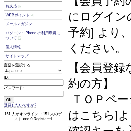
【会員予約
お支払
にログイン
WEBポイント
メールマガジン
予約] より
パソコン・iPhone の利用環境に
ついて
ください。
個人情報
サイトマップ
【会員登録な
言語を選択する
ID:
約の方】
パスワード:
ＴＯＰペー
登録したいですか?
はこちら]
151 人がオンライン :: 151 人のゲ
スト and 0 Registered
確認キーを