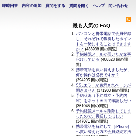
即時回答
内容の追加
質問をする
質問を開く
ヘルプ
問い合わせ
最も人気の FAQ
パソコンと携帯電話で会員登録
し、それぞれで獲得したポイン
トを一緒にすることはできます
か？
(483938 回の閲覧)
予約確認メールが届いたが文字
化けしている
(406528 回の閲
覧)
携帯電話を買い替えましたが、
何か操作は必要ですか？
(394205 回の閲覧)
SSLエラーが表示されページが
開きません
(371983 回の閲覧)
予約状況（予約成立・予約内
容）をネット画面で確認したい
(361045 回の閲覧)
予約確認メールを削除してしま
ったので、再送してほしい
(347071 回の閲覧)
携帯電話を解約して［iPhone］
へ買い替えた方の会員継続方法