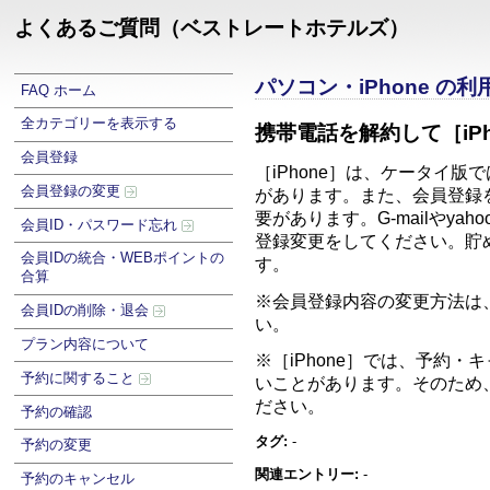
よくあるご質問（ベストレートホテルズ）
パソコン・iPhone の
FAQ ホーム
全カテゴリーを表示する
携帯電話を解約して［iP
会員登録
［iPhone］は、ケータイ
会員登録の変更
があります。また、会員登録を
要があります。G-mailや
会員ID・パスワード忘れ
登録変更をしてください。貯
会員IDの統合・WEBポイントの
合算
※会員登録内容の変更方法は
会員IDの削除・退会
プラン内容について
※［iPhone］では、予約
予約に関すること
いことがあります。そのため
ださい。
予約の確認
タグ:
-
予約の変更
関連エントリー:
-
予約のキャンセル