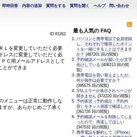
即時回答
内容の追加
質問をする
質問を開く
ヘルプ
問い合わせ
最も人気の FAQ
ID #1262
パソコンと携帯電話で会員登録
し、それぞれで獲得したポイン
ＵＲＬを変更していただく必要
トを一緒にすることはできます
アドレスに変更していただく必
か？
(487201 回の閲覧)
予約確認メールが届いたが文字
で、ＰＣ用メールアドレスとして
化けしている
(408213 回の閲
ことができま
覧)
。
携帯電話を買い替えましたが、
何か操作は必要ですか？
(395575 回の閲覧)
。
SSLエラーが表示されページが
開きません
(372220 回の閲覧)
部のメニューは正常に動作しな
予約状況（予約成立・予約内
容）をネット画面で確認したい
ますが、あらかじめご了承く
(361735 回の閲覧)
予約確認メールを削除してしま
ったので、再送してほしい
(347532 回の閲覧)
携帯電話を解約して［iPhone］