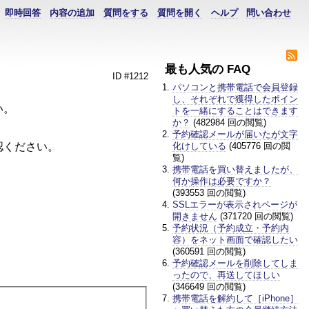
即時回答
内容の追加
質問をする
質問を開く
ヘルプ
問い合わせ
最も人気の FAQ
ID #1212
パソコンと携帯電話で会員登録
し、それぞれで獲得したポイン
い。
トを一緒にすることはできます
か？
(482984 回の閲覧)
予約確認メールが届いたが文字
認ください。
化けしている
(405776 回の閲
覧)
携帯電話を買い替えましたが、
何か操作は必要ですか？
(393553 回の閲覧)
SSLエラーが表示されページが
開きません
(371720 回の閲覧)
予約状況（予約成立・予約内
容）をネット画面で確認したい
(360591 回の閲覧)
予約確認メールを削除してしま
ったので、再送してほしい
(346649 回の閲覧)
携帯電話を解約して［iPhone］