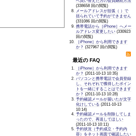
へ買い替えた方の会員継続方法
(338658 回の閲覧)
メールアドレスが括弧（ ）で
括られていて予約ができません
(331086 回の閲覧)
携帯電話から［iPhone］へメー
ルアドレス変更したい
(330923
回の閲覧)
［iPhone］から利用できます
か？
(327967 回の閲覧)
最近の FAQ
［iPhone］から利用できます
か？
(2011-10-13 10:35)
パソコンと携帯電話で会員登録
し、それぞれで獲得したポイン
トを一緒にすることはできます
か？
(2011-10-13 10:28)
予約確認メールが届いたが文字
化けしている
(2011-10-13
10:14)
予約確認メールを削除してしま
ったので、再送してほしい
(2011-10-13 10:11)
予約状況（予約成立・予約内
容）をネット画面で確認したい