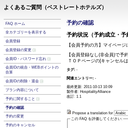
よくあるご質問（ベストレートホテルズ）
予約の確認
FAQ ホーム
全カテゴリーを表示する
予約状況（予約成立・予
会員登録
【会員予約の方】マイページに
会員登録の変更
【会員登録なし(非会員)で予
会員ID・パスワード忘れ
ＴＯＰページの[キャンセル
会員IDの統合・WEBポイントの
タグ:
-
合算
関連エントリー:
-
会員IDの削除・退会
最終更新: 2011-10-13 10:09
プラン内容について
製作者: HospitalityAlliance
改訂: 1.1
予約に関すること
予約の確認
Propose a translation for
予約の変更
この FAQ を評価してください:
予約のキャンセル