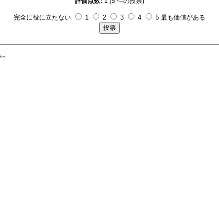
評価点数:
1 (5 件の投票)
完全に役に立たない
1
2
3
4
5 最も価値がある
ん。