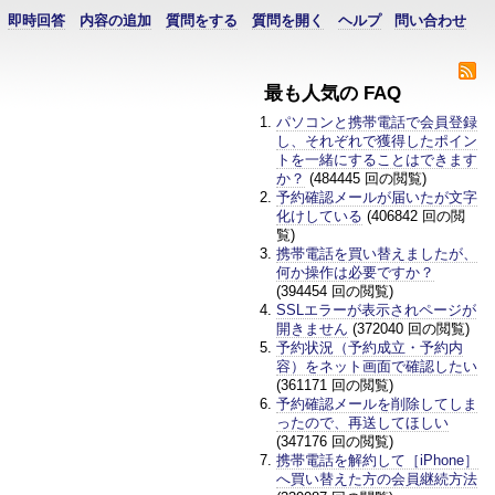
即時回答
内容の追加
質問をする
質問を開く
ヘルプ
問い合わせ
最も人気の FAQ
パソコンと携帯電話で会員登録
し、それぞれで獲得したポイン
トを一緒にすることはできます
か？
(484445 回の閲覧)
予約確認メールが届いたが文字
化けしている
(406842 回の閲
覧)
携帯電話を買い替えましたが、
何か操作は必要ですか？
(394454 回の閲覧)
SSLエラーが表示されページが
開きません
(372040 回の閲覧)
予約状況（予約成立・予約内
容）をネット画面で確認したい
(361171 回の閲覧)
予約確認メールを削除してしま
ったので、再送してほしい
(347176 回の閲覧)
携帯電話を解約して［iPhone］
へ買い替えた方の会員継続方法