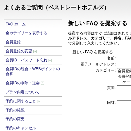
よくあるご質問（ベストレートホテルズ）
新しい FAQ を提案する
FAQ ホーム
全カテゴリーを表示する
提案する内容はすぐに追加はされま
ルアドレス
、
カテゴリー
、
件名
、
FA
会員登録
で分割して入力してください。
会員登録の変更
新しい FAQ を提案する
名前:
会員ID・パスワード忘れ
電子メールアドレス:
会員IDの統合・WEBポイントの
カテゴリー:
合算
会員IDの削除・退会
質問:
プラン内容について
予約に関すること
回答:
予約の確認
予約の変更
予約のキャンセル