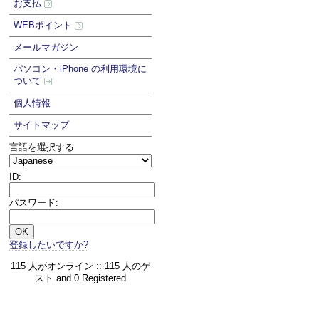
お支払
WEBポイント
メールマガジン
パソコン・iPhone の利用環境に
ついて
個人情報
サイトマップ
言語を選択する
ID:
パスワード:
登録したいですか?
115 人がオンライン :: 115 人のゲ
スト and 0 Registered