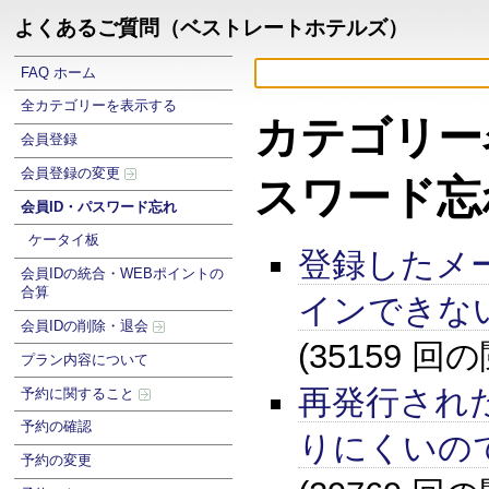
よくあるご質問（ベストレートホテルズ）
FAQ ホーム
全カテゴリーを表示する
カテゴリー名
会員登録
会員登録の変更
スワード忘
会員ID・パスワード忘れ
ケータイ板
登録したメ
会員IDの統合・WEBポイントの
合算
インできな
会員IDの削除・退会
(35159 回
プラン内容について
再発行され
予約に関すること
予約の確認
りにくいの
予約の変更