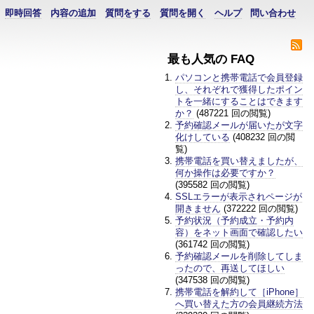
即時回答
内容の追加
質問をする
質問を開く
ヘルプ
問い合わせ
最も人気の FAQ
パソコンと携帯電話で会員登録
し、それぞれで獲得したポイン
トを一緒にすることはできます
か？
(487221 回の閲覧)
予約確認メールが届いたが文字
化けしている
(408232 回の閲
覧)
携帯電話を買い替えましたが、
何か操作は必要ですか？
(395582 回の閲覧)
SSLエラーが表示されページが
開きません
(372222 回の閲覧)
予約状況（予約成立・予約内
容）をネット画面で確認したい
(361742 回の閲覧)
予約確認メールを削除してしま
ったので、再送してほしい
(347538 回の閲覧)
携帯電話を解約して［iPhone］
へ買い替えた方の会員継続方法