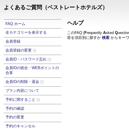
よくあるご質問（ベストレートホテルズ）
ヘルプ
FAQ ホーム
全カテゴリーを表示する
このFAQ (
F
requently
A
sked
Q
uest
容を項目別に探すか
検索
からキーワ
会員登録
会員登録の変更
会員ID・パスワード忘れ
会員IDの統合・WEBポイントの
合算
会員IDの削除・退会
プラン内容について
予約に関すること
予約の確認
予約の変更
予約のキャンセル