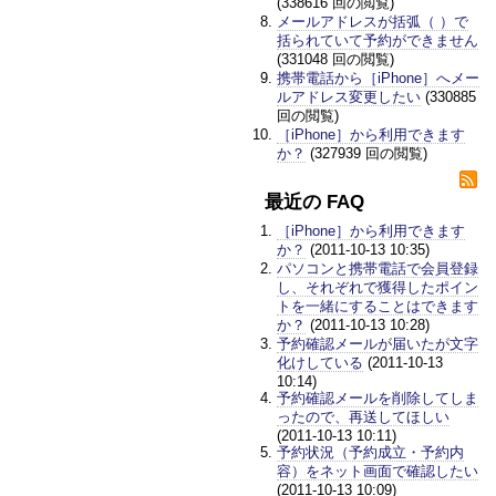
(338616 回の閲覧)
メールアドレスが括弧（ ）で
括られていて予約ができません
(331048 回の閲覧)
携帯電話から［iPhone］へメー
ルアドレス変更したい
(330885
回の閲覧)
［iPhone］から利用できます
か？
(327939 回の閲覧)
最近の FAQ
［iPhone］から利用できます
か？
(2011-10-13 10:35)
パソコンと携帯電話で会員登録
し、それぞれで獲得したポイン
トを一緒にすることはできます
か？
(2011-10-13 10:28)
予約確認メールが届いたが文字
化けしている
(2011-10-13
10:14)
予約確認メールを削除してしま
ったので、再送してほしい
(2011-10-13 10:11)
予約状況（予約成立・予約内
容）をネット画面で確認したい
(2011-10-13 10:09)