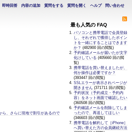
即時回答
内容の追加
質問をする
質問を開く
ヘルプ
問い合わせ
最も人気の FAQ
パソコンと携帯電話で会員登録
し、それぞれで獲得したポイン
トを一緒にすることはできます
か？
(482900 回の閲覧)
予約確認メールが届いたが文字
化けしている
(405660 回の閲
覧)
携帯電話を買い替えましたが、
何か操作は必要ですか？
(393447 回の閲覧)
SSLエラーが表示されページが
開きません
(371711 回の閲覧)
予約状況（予約成立・予約内
容）をネット画面で確認したい
(360508 回の閲覧)
予約確認メールを削除してしま
ったので、再送してほしい
から、さらに現地で割引があるので
(346603 回の閲覧)
携帯電話を解約して［iPhone］
へ買い替えた方の会員継続方法