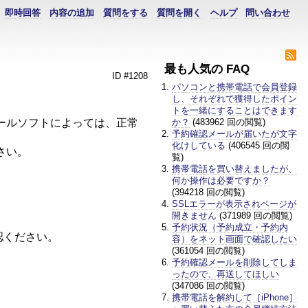
即時回答
内容の追加
質問をする
質問を開く
ヘルプ
問い合わせ
最も人気の FAQ
ID #1208
パソコンと携帯電話で会員登録
し、それぞれで獲得したポイン
トを一緒にすることはできます
ールソフトによっては、正常
か？
(483962 回の閲覧)
予約確認メールが届いたが文字
化けしている
(406545 回の閲
さい。
覧)
携帯電話を買い替えましたが、
何か操作は必要ですか？
(394218 回の閲覧)
SSLエラーが表示されページが
開きません
(371989 回の閲覧)
予約状況（予約成立・予約内
認ください。
容）をネット画面で確認したい
(361054 回の閲覧)
予約確認メールを削除してしま
ったので、再送してほしい
(347086 回の閲覧)
携帯電話を解約して［iPhone］