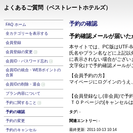
よくあるご質問（ベストレートホテルズ）
予約の確認
FAQ ホーム
全カテゴリーを表示する
予約確認メールが届いた
会員登録
本サイトでは、PC版はUTF-8
会員登録の変更
氏名やプラン名などに上記以
に表示されない場合がござい
会員ID・パスワード忘れ
文字化けで予約確認メールが
会員IDの統合・WEBポイントの
合算
【会員予約の方】
マイページにログインのうえ、
会員IDの削除・退会
プラン内容について
【会員登録なし(非会員)で予
ＴＯＰページの[キャンセル
予約に関すること
予約の確認
タグ:
-
関連エントリー:
-
予約の変更
最終更新: 2011-10-13 10:14
予約のキャンセル