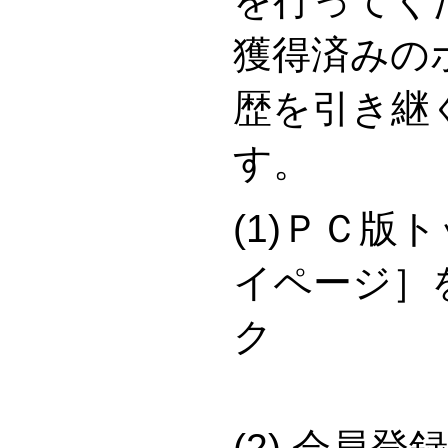
を行ってく
獲得済みの
歴を引き継
す。
(1)ＰＣ版
イページ］
(2) 会員登