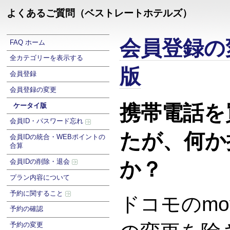
よくあるご質問（ベストレートホテルズ）
会員登録の
FAQ ホーム
全カテゴリーを表示する
版
会員登録
会員登録の変更
携帯電話を
ケータイ版
会員ID・パスワード忘れ
たが、何か
会員IDの統合・WEBポイントの
合算
会員IDの削除・退会
か？
プラン内容について
予約に関すること
ドコモのmo
予約の確認
予約の変更