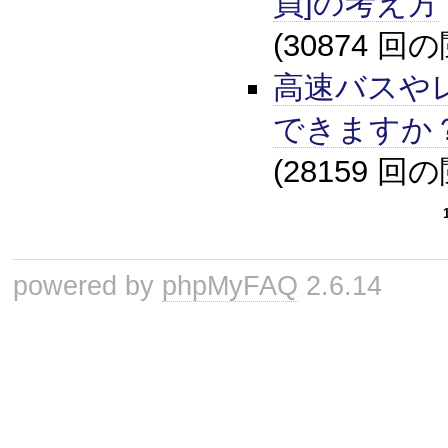
員]の考え方
(30874 回
高速バスや
できますか
(28159 回
powered by
phpMyFAQ
2.6.14