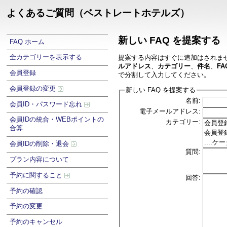
よくあるご質問（ベストレートホテルズ）
新しい FAQ を提案する
FAQ ホーム
全カテゴリーを表示する
提案する内容はすぐに追加はされま
ルアドレス
、
カテゴリー
、
件名
、
FA
会員登録
で分割して入力してください。
会員登録の変更
新しい FAQ を提案する
名前:
会員ID・パスワード忘れ
電子メールアドレス:
会員IDの統合・WEBポイントの
カテゴリー:
合算
会員IDの削除・退会
質問:
プラン内容について
予約に関すること
回答:
予約の確認
予約の変更
予約のキャンセル