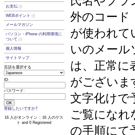
氏名やプラ
お支払
外のコード
WEBポイント
メールマガジン
が使われて
パソコン・iPhone の利用環境に
ついて
いのメール
個人情報
サイトマップ
は、正常に
言語を選択する
がございま
ID:
パスワード:
文字化けで
登録したいですか?
ご覧になれ
16 人がオンライン :: 16 人のゲス
ト and 0 Registered
の手順にて