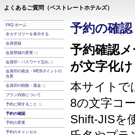
よくあるご質問（ベストレートホテルズ）
予約の確認
FAQ ホーム
全カテゴリーを表示する
会員登録
予約確認メ
会員登録の変更
が文字化け
会員ID・パスワード忘れ
会員IDの統合・WEBポイントの
合算
本サイトでは
会員IDの削除・退会
プラン内容について
8の文字コ
予約に関すること
予約の確認
Shift-J
予約の変更
予約のキャンセル