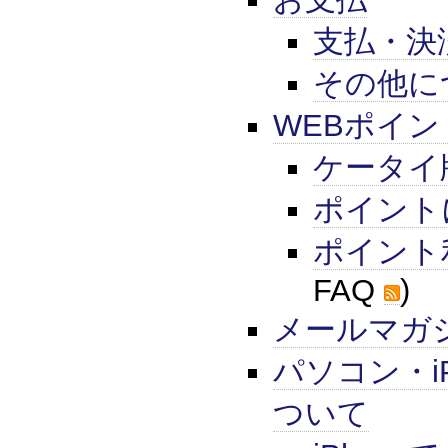
支払・決
その他に
WEBポイン
ケータイ
ポイント
ポイント
FAQ
)
メールマガ
パソコン・i
ついて