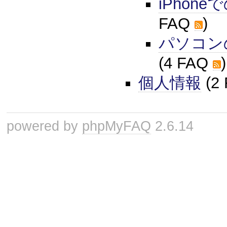
iPhon
FAQ
)
パソコン
(4 FAQ
)
個人情報
(2
powered by
phpMyFAQ
2.6.14