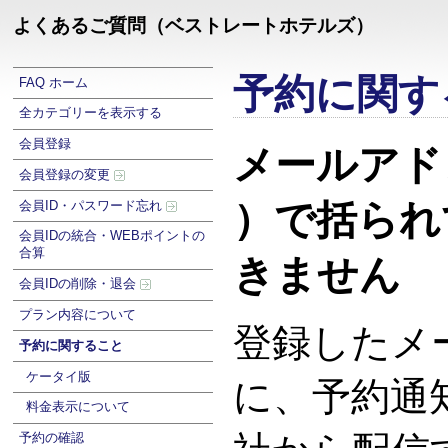
よくあるご質問（ベストレートホテルズ）
予約に関す
FAQ ホーム
全カテゴリーを表示する
会員登録
メールアド
会員登録の変更
）で括られ
会員ID・パスワード忘れ
会員IDの統合・WEBポイントの
合算
きません
会員IDの削除・退会
プラン内容について
登録したメ
予約に関すること
ケータイ版
に、予約通
料金表示について
予約の確認