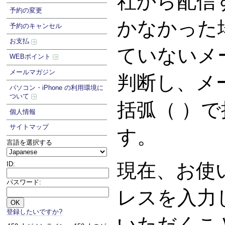
社から配信
予約の変更
かなかった
予約のキャンセル
お支払
ていないメ
WEBポイント
メールマガジン
判断し、メ
パソコン・iPhone の利用環境に
ついて
括弧（ ）
個人情報
サイトマップ
す。
言語を選択する
現在、お使
ID:
パスワード:
レスを入力
登録したいですか?
いただくこ