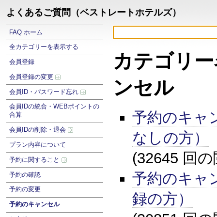
よくあるご質問（ベストレートホテルズ）
FAQ ホーム
全カテゴリーを表示する
カテゴリー
会員登録
会員登録の変更
ンセル
会員ID・パスワード忘れ
会員IDの統合・WEBポイントの
予約のキャ
合算
会員IDの削除・退会
なしの方）
プラン内容について
(32645 回
予約に関すること
予約のキャ
予約の確認
予約の変更
録の方）
予約のキャンセル