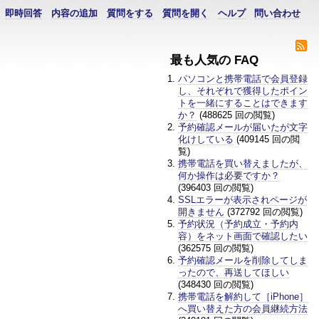
即時回答
内容の追加
質問をする
質問を開く
ヘルプ
問い合わせ
最も人気の FAQ
パソコンと携帯電話で会員登録
し、それぞれで獲得したポイン
トを一緒にすることはできます
か？
(488625 回の閲覧)
予約確認メールが届いたが文字
化けしている
(409145 回の閲
覧)
携帯電話を買い替えましたが、
何か操作は必要ですか？
(396403 回の閲覧)
SSLエラーが表示されページが
開きません
(372792 回の閲覧)
予約状況（予約成立・予約内
容）をネット画面で確認したい
(362575 回の閲覧)
予約確認メールを削除してしま
ったので、再送してほしい
(348430 回の閲覧)
携帯電話を解約して［iPhone］
へ買い替えた方の会員継続方法